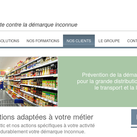
tte contre la démarque inconnue
SOLUTIONS
NOS FORMATIONS
NOS CLIENTS
LE GROUPE
CON
Prévention de la dém
pour la grande distribut
le transport et la 
tions adaptées à votre métier
ic et nos actions spécifiques à votre activité
 durablement votre démarque inconnue.