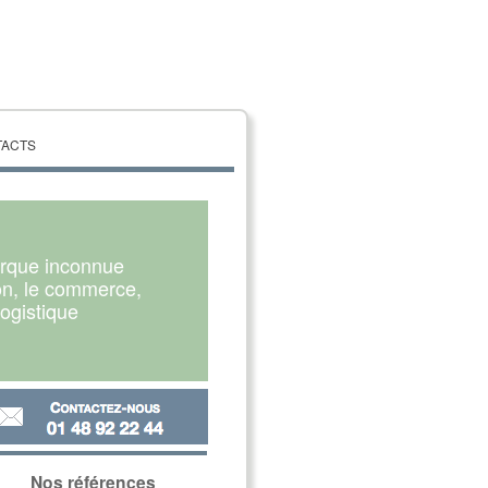
TACTS
arque inconnue
ion, le commerce,
logistique
Nos références