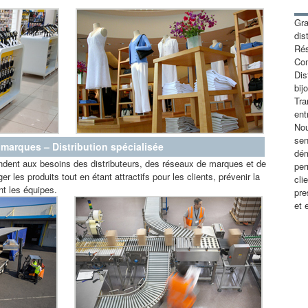
Gra
dis
Ré
Co
Dis
bij
Tra
ent
Nou
sen
 marques – Distribution spécialisée
dém
dent aux besoins des distributeurs, des réseaux de marques et de
per
ger les produits tout en étant attractifs pour les clients, prévenir la
cli
nt les équipes.
pre
et 