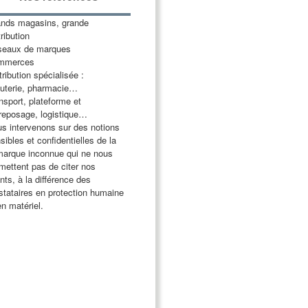
nds magasins, grande
tribution
seaux de marques
mmerces
tribution spécialisée :
outerie, pharmacie…
nsport, plateforme et
reposage, logistique…
s intervenons sur des notions
sibles et confidentielles de la
arque inconnue qui ne nous
mettent pas de citer nos
ents, à la différence des
stataires en protection humaine
en matériel.